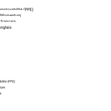
ployabilité (PPE)
e Momentum
français
nglais
ilité (PPE)
ntum
is