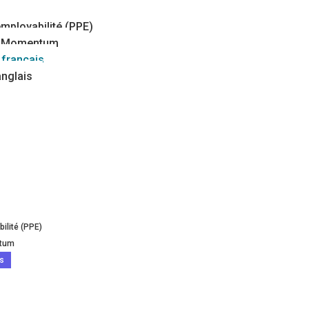
ployabilité (PPE)
e Momentum
français
nglais
ilité (PPE)
ntum
is