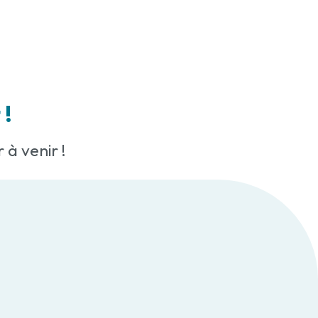
 !
à venir !